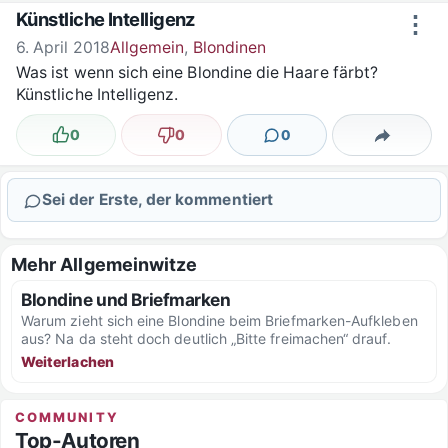
Zum Inhalt springen
Künstliche Intelligenz
⋮
6. April 2018
Allgemein
,
Blondinen
Was ist wenn sich eine Blondine die Haare färbt?
Künstliche Intelligenz.
0
0
0
Lustig
Nicht lustig
Kommentare
Teilen
Sei der Erste, der kommentiert
Mehr Allgemeinwitze
Blondine und Briefmarken
Warum zieht sich eine Blondine beim Briefmarken-Aufkleben
aus? Na da steht doch deutlich „Bitte freimachen“ drauf.
Weiterlachen
COMMUNITY
Top-Autoren