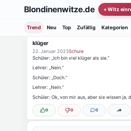
Zum Inhalt springen
Blondinenwitze.de
+ Witz ein
Trend
Neu
Top
Zufällig
Kategorien
klüger
22. Januar 2023
Schule
Schüler: „Ich bin viel klüger als sie.“
Lehrer: „Nein.“
Schüler: „Doch.“
Lehrer: „Nein.“
Schüler: Ok, von mir aus, aber sie wissen ja, 
0
0
0
Lustig
Nicht lustig
Kommentare
Teilen