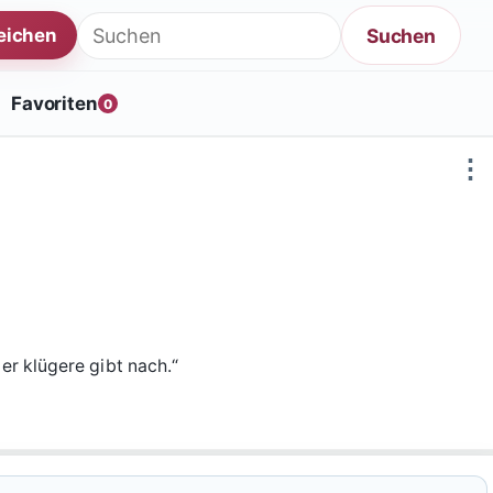
Suche nach:
Suchen
reichen
Favoriten
0
⋮
der klügere gibt nach.“