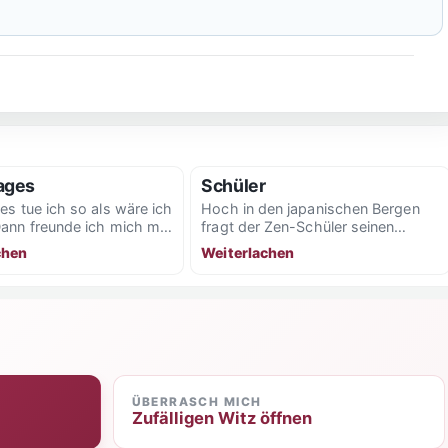
ages
Schüler
es tue ich so als wäre ich
Hoch in den japanischen Bergen
ann freunde ich mich mit
fragt der Zen-Schüler seinen
n Frauen an....
Meister: „Meister Aikodo, warum
chen
Weiterlachen
denken die Europäer, dass wir...
ÜBERRASCH MICH
Zufälligen Witz öffnen