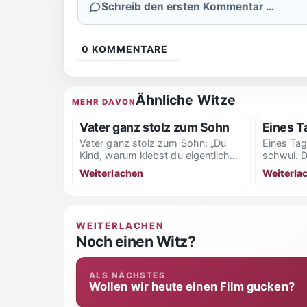
Schreib den ersten Kommentar …
0
KOMMENTARE
Ähnliche Witze
MEHR DAVON
Vater ganz stolz zum Sohn
Eines T
Vater ganz stolz zum Sohn: „Du
Eines Tag
Kind, warum klebst du eigentlich
schwul. D
mein Bild in dein Schulheft. “ Das...
ganz viele
Weiterlachen
Weiterla
WEITERLACHEN
Noch einen Witz?
ALS NÄCHSTES
Wollen wir heute einen Film gucken?