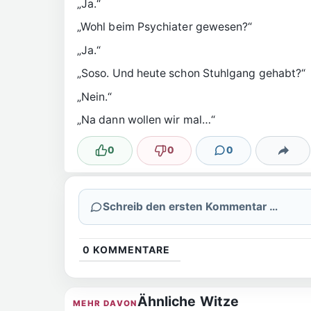
„Ja.“
„Wohl beim Psychiater gewesen?“
„Ja.“
„Soso. Und heute schon Stuhlgang gehabt?“
„Nein.“
„Na dann wollen wir mal…“
0
0
0
Lustig
Nicht lustig
Kommentare
Teilen
Schreib den ersten Kommentar …
0
KOMMENTARE
Ähnliche Witze
MEHR DAVON