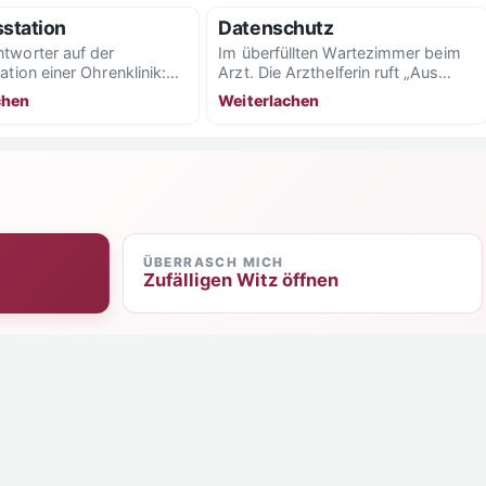
sstation
Datenschutz
tworter auf der
Im überfüllten Wartezimmer beim
ation einer Ohrenklinik:
Arzt. Die Arzthelferin ruft „Aus
rechen Sie nach dem
datenschutzrechtlichen Gründen
chen
Weiterlachen
dürfen wir sie nicht mehr mit
dem...
ÜBERRASCH MICH
Zufälligen Witz öffnen