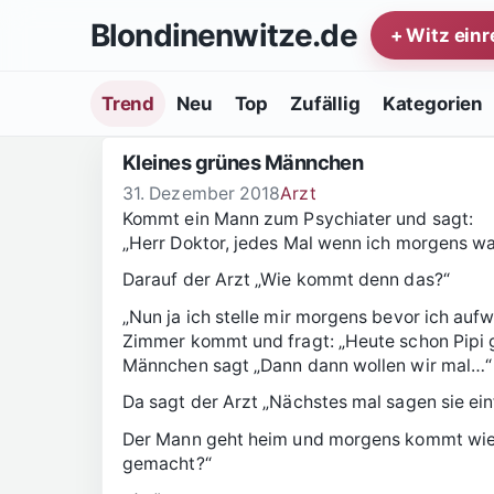
Zum Inhalt springen
Blondinenwitze.de
+ Witz ein
Trend
Neu
Top
Zufällig
Kategorien
Kleines grünes Männchen
31. Dezember 2018
Arzt
Kommt ein Mann zum Psychiater und sagt:
„Herr Doktor, jedes Mal wenn ich morgens wa
Darauf der Arzt „Wie kommt denn das?“
„Nun ja ich stelle mir morgens bevor ich auf
Zimmer kommt und fragt: „Heute schon Pipi g
Männchen sagt „Dann dann wollen wir mal…“
Da sagt der Arzt „Nächstes mal sagen sie ein
Der Mann geht heim und morgens kommt wied
gemacht?“