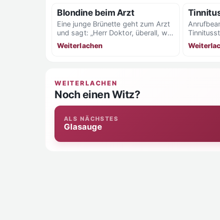
Blondine beim Arzt
Tinnitu
Eine junge Brünette geht zum Arzt
Anrufbean
und sagt: „Herr Doktor, überall, wo
Tinnitusst
ich meinen Körper berühre,
„Bitte sp
Weiterlachen
Weiterla
schmerzt er.“...
Piepton!“
WEITERLACHEN
Noch einen Witz?
ALS NÄCHSTES
Glasauge