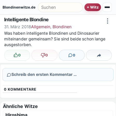
Zum Inhalt springen
Suche nach:
Blondinenwitze.de
Intelligente Blondine
⋮
31. März 2018
Allgemein
,
Blondinen
Was haben intelligente Blondinen und Dinosaurier
miteinander gemeinsam? Sie sind beide schon lange
ausgestorben.
0
0
0
Lustig
Nicht lustig
Kommentare
Teilen
Schreib den ersten Kommentar …
0
KOMMENTARE
Ähnliche Witze
Hiroshima