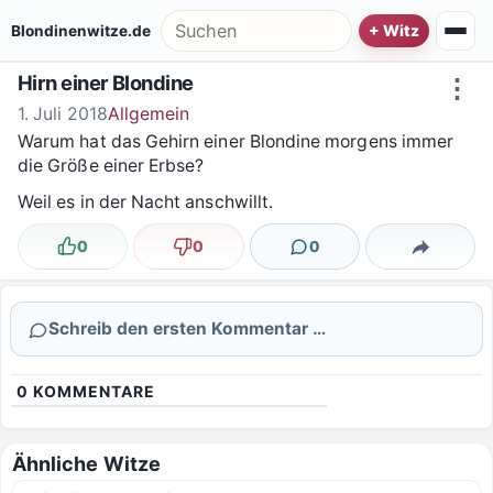
Zum Inhalt springen
Suche nach:
Blondinenwitze.de
Hirn einer Blondine
⋮
1. Juli 2018
Allgemein
Warum hat das Gehirn einer Blondine morgens immer
die Größe einer Erbse?
Weil es in der Nacht anschwillt.
0
0
0
Lustig
Nicht lustig
Kommentare
Teilen
Schreib den ersten Kommentar …
0
KOMMENTARE
Ähnliche Witze