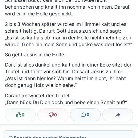
Schlüssel bückt kann sich der Schwule nicht
beherrschen und knallt ihn nochmal von hinten. Darauf
wird er in die Hölle geschickt.
2 bis 3 Wochen später wird es im Himmel kalt und es
schneit heftig. Da ruft Gott Jesus zu sich und sagt:
„Es ist so kalt als ob man in der Hölle nicht mehr heizen
würde! Gehe hin mein Sohn und gucke was dort los ist!“
So geht Jesus in die Hölle.
Dort ist alles dunkel und kalt und in einer Ecke sitzt der
Teufel und friert vor sich hin. Da sagt Jesus zu ihm:
„Was ist denn hier los? Warum heizt ihr nicht, ihr habt
doch genug Holz wie ich sehe.“
Darauf antwortet der Teufel:
„Dann bück Du Dich doch und hebe einen Scheit auf!“
0
0
0
Lustig
Nicht lustig
Kommentare
Teilen
Schreib den ersten Kommentar …