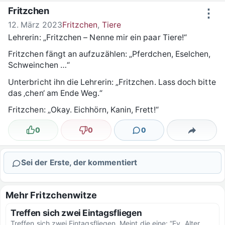
Zum Inhalt springen
Fritzchen
⋮
12. März 2023
Fritzchen
,
Tiere
Lehrerin: „Fritzchen – Nenne mir ein paar Tiere!“
Fritzchen fängt an aufzuzählen: „Pferdchen, Eselchen,
Schweinchen …“
Unterbricht ihn die Lehrerin: „Fritzchen. Lass doch bitte
das ‚chen‘ am Ende Weg.“
Fritzchen: „Okay. Eichhörn, Kanin, Frett!“
0
0
0
Lustig
Nicht lustig
Kommentare
Teilen
Sei der Erste, der kommentiert
Mehr Fritzchenwitze
Treffen sich zwei Eintagsfliegen
Treffen sich zwei Eintagsfliegen. Meint die eine: “Ey, Alter,