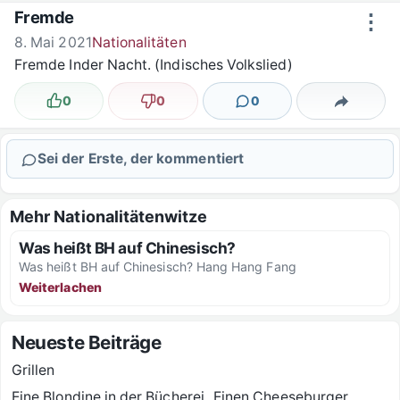
Zum Inhalt springen
Fremde
⋮
8. Mai 2021
Nationalitäten
Fremde Inder Nacht. (Indisches Volkslied)
0
0
0
Lustig
Nicht lustig
Kommentare
Teilen
Sei der Erste, der kommentiert
Mehr Nationalitätenwitze
Was heißt BH auf Chinesisch?
Was heißt BH auf Chinesisch? Hang Hang Fang
Weiterlachen
Neueste Beiträge
Grillen
Eine Blondine in der Bücherei „Einen Cheeseburger