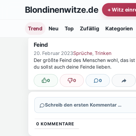
Zum Inhalt springen
Blondinenwitze.de
+ Witz ein
Trend
Neu
Top
Zufällig
Kategorien
Feind
20. Februar 2023
Sprüche
,
Trinken
Der größte Feind des Menschen wohl, das ist 
du sollst auch deine Feinde lieben.
0
0
0
Lustig
Nicht lustig
Kommentare
Teilen
Schreib den ersten Kommentar …
0
KOMMENTARE