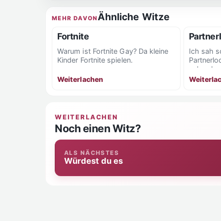
Ähnliche Witze
MEHR DAVON
Fortnite
Partner
Warum ist Fortnite Gay? Da kleine
Ich sah s
Kinder Fortnite spielen.
Partnerloo
schwul se
mich...
Weiterlachen
Weiterla
WEITERLACHEN
Noch einen Witz?
ALS NÄCHSTES
Würdest du es