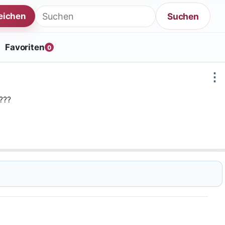
Suche nach:
Suchen
reichen
Favoriten
0
⋮
???