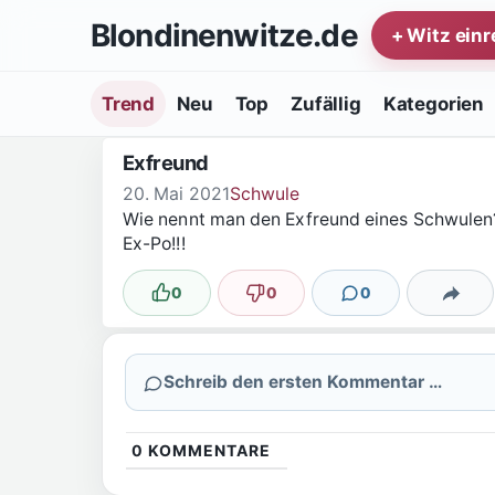
Zum Inhalt springen
Blondinenwitze.de
+ Witz ein
Trend
Neu
Top
Zufällig
Kategorien
Exfreund
20. Mai 2021
Schwule
Wie nennt man den Exfreund eines Schwulen
Ex-Po!!!
0
0
0
Lustig
Nicht lustig
Kommentare
Teilen
Schreib den ersten Kommentar …
0
KOMMENTARE