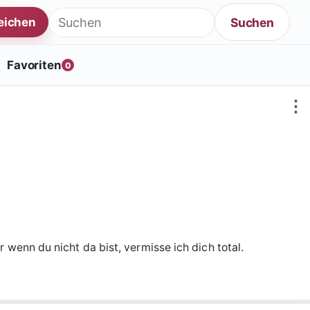
Suche nach:
Suchen
reichen
Favoriten
0
⋮
r wenn du nicht da bist, vermisse ich dich total.