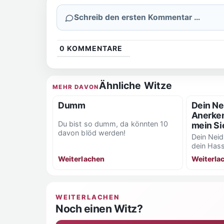
Schreib den ersten Kommentar …
0
KOMMENTARE
Ähnliche Witze
MEHR DAVON
Dumm
Dein Ne
Anerken
Du bist so dumm, da könnten 10
mein Si
davon blöd werden!
Dein Neid
dein Hass
Weiterlachen
Weiterla
WEITERLACHEN
Noch einen Witz?