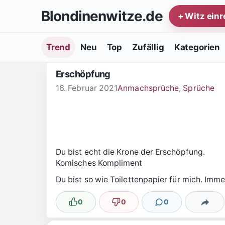
Zum Inhalt springen
Blondinenwitze.de
+ Witz ein
Trend
Neu
Top
Zufällig
Kategorien
Erschöpfung
16. Februar 2021
Anmachsprüche
,
Sprüche
Du bist echt die Krone der Erschöpfung.
Komisches Kompliment
Du bist so wie Toilettenpapier für mich. Imme
0
0
0
Lustig
Nicht lustig
Kommentare
Teilen