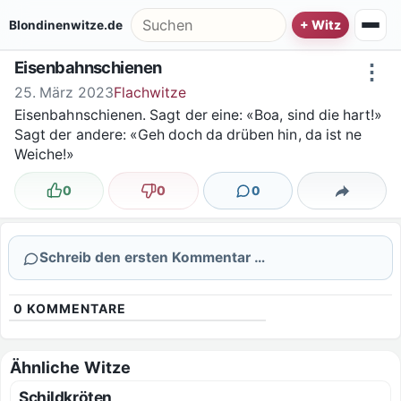
Zum Inhalt springen
Suche nach:
Blondinenwitze.de
Eisenbahnschienen
⋮
25. März 2023
Flachwitze
Eisenbahnschienen. Sagt der eine: «Boa, sind die hart!»
Sagt der andere: «Geh doch da drüben hin, da ist ne
Weiche!»
0
0
0
Lustig
Nicht lustig
Kommentare
Teilen
Schreib den ersten Kommentar …
0
KOMMENTARE
Ähnliche Witze
Schildkröten