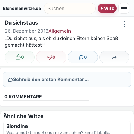
Zum Inhalt springen
Suche nach:
Blondinenwitze.de
Du siehst aus
⋮
26. Dezember 2018
Allgemein
„Du siehst aus, als ob du deinen Eltern keinen Spaß
gemacht hättest““
0
0
0
Lustig
Nicht lustig
Kommentare
Teilen
Schreib den ersten Kommentar …
0
KOMMENTARE
Ähnliche Witze
Blondine
Was benutzt eine Blondine zum sehen? Eine Klobrille.