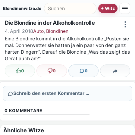
Zum Inhalt springen
Suche nach:
Blondinenwitze.de
Die Blondine in der Alkoholkontrolle
⋮
4. April 2018
Auto
,
Blondinen
Eine Blondine kommt in die Alkoholkontrolle „Pusten sie
mal. Donnerwetter sie hatten ja ein paar von den ganz
harten Dingern“. Darauf die Blondine „Was das zeigt das
Gerät auch an?“.
0
0
0
Lustig
Nicht lustig
Kommentare
Teilen
Schreib den ersten Kommentar …
0
KOMMENTARE
Ähnliche Witze