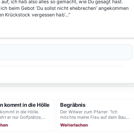
ss auf, ich hab also alles so gemacht, wie Du gesagt hast.
 ich beim Gebot ‘Du sollst nicht ehebrechen’ angekommen
 den Krückstock vergessen hab’…”
n kommt in die Hölle
Begräbnis
kommt in die Hölle.
Der Witwer zum Pfarrer: “Ich
eht er nur Golfplätze,
möchte meine Frau auf dem Bauch
tze, Swimmingpools etc.
liegend begraben lassen.” “Warum
chen
Weiterlachen
llem überall...
denn das?” “Sollte...