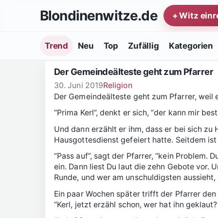
Zum Inhalt springen
Blondinenwitze.de
+ Witz ein
Trend
Neu
Top
Zufällig
Kategorien
Der Gemeindeälteste geht zum Pfarrer
30. Juni 2019
Religion
Der Gemeindeälteste geht zum Pfarrer, weil 
“Prima Kerl”, denkt er sich, “der kann mir bes
Und dann erzählt er ihm, dass er bei sich zu 
Hausgottesdienst gefeiert hatte. Seitdem is
“Pass auf”, sagt der Pfarrer, “kein Problem. 
ein. Dann liest Du laut die zehn Gebote vor. U
Runde, und wer am unschuldigsten aussieht, 
Ein paar Wochen später trifft der Pfarrer d
“Kerl, jetzt erzähl schon, wer hat ihn geklaut?