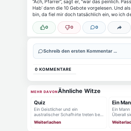
“Ach, Pfarrer”, sagt er, “war das peinlich. Pa
Hab’ dann die 10 Gebote vorgelesen. Und als
bin, da fiel mir doch tatsächlich ein, wo ich
0
0
0
Lustig
Nicht lustig
Kommentare
Teilen
Schreib den ersten Kommentar …
0
KOMMENTARE
Ähnliche Witze
MEHR DAVON
Quiz
Ein Man
Ein Geistlicher und ein
Ein Mann 
australischer Schafhirte treten bei
Überall si
einem Quiz gegeneinander an.
Tennisplä
Weiterlachen
Weiterla
Nach dem die reguläre Fragerunde
-und vor a
abgelaufen...