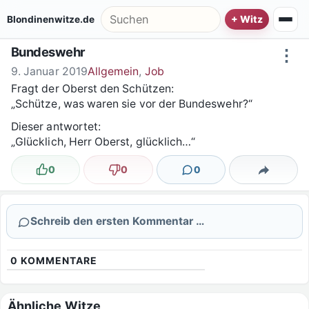
Zum Inhalt springen
Suche nach:
Blondinenwitze.de
Bundeswehr
⋮
9. Januar 2019
Allgemein
,
Job
Fragt der Oberst den Schützen:
„Schütze, was waren sie vor der Bundeswehr?“
Dieser antwortet:
„Glücklich, Herr Oberst, glücklich…“
0
0
0
Lustig
Nicht lustig
Kommentare
Teilen
Schreib den ersten Kommentar …
0
KOMMENTARE
Ähnliche Witze