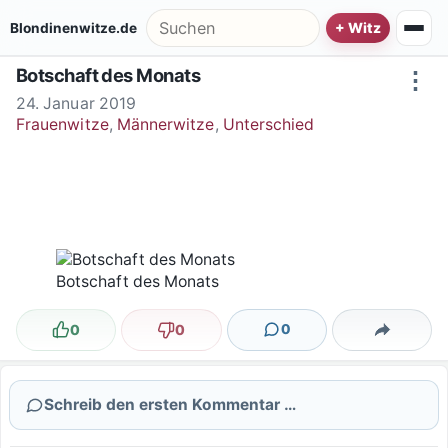
Zum Inhalt springen
Suche nach:
Blondinenwitze.de
Botschaft des Monats
⋮
24. Januar 2019
Frauenwitze
,
Männerwitze
,
Unterschied
Botschaft des Monats
0
0
0
Lustig
Nicht lustig
Kommentare
Teilen
Schreib den ersten Kommentar …