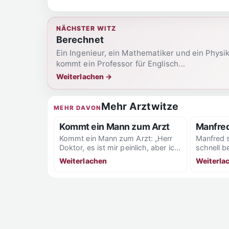
NÄCHSTER WITZ
Berechnet
Ein Ingenieur, ein Mathematiker und ein Phys
kommt ein Professor für Englisch...
Weiterlachen
→
Mehr Arztwitze
MEHR DAVON
Kommt ein Mann zum Arzt
Manfred
Kommt ein Mann zum Arzt: „Herr
Manfred s
Doktor, es ist mir peinlich, aber ich
schnell b
habe einen knallroten Penis und...
Mädchen 
Weiterlachen
Weiterla
Slip anhat