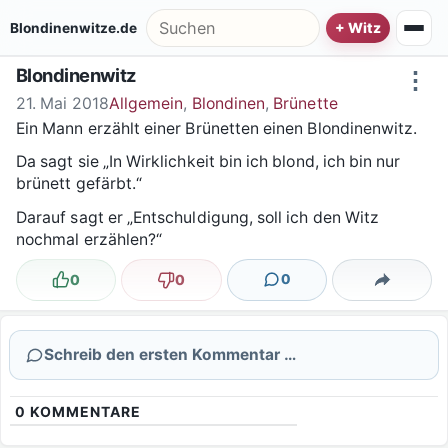
Zum Inhalt springen
Suche nach:
Blondinenwitze.de
Blondinenwitz
⋮
21. Mai 2018
Allgemein
,
Blondinen
,
Brünette
Ein Mann erzählt einer Brünetten einen Blondinenwitz.
Da sagt sie „In Wirklichkeit bin ich blond, ich bin nur
brünett gefärbt.“
Darauf sagt er „Entschuldigung, soll ich den Witz
nochmal erzählen?“
0
0
0
Lustig
Nicht lustig
Kommentare
Teilen
Schreib den ersten Kommentar …
0
KOMMENTARE