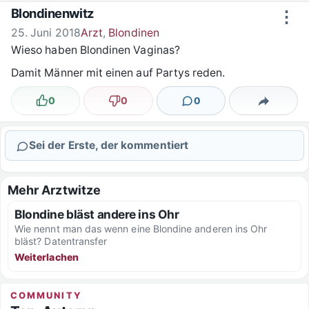
Zum Inhalt springen
Blondinenwitz
⋮
25. Juni 2018
Arzt
,
Blondinen
Wieso haben Blondinen Vaginas?
Damit Männer mit einen auf Partys reden.
0
0
0
Lustig
Nicht lustig
Kommentare
Teilen
Sei der Erste, der kommentiert
Mehr Arztwitze
Blondine bläst andere ins Ohr
Wie nennt man das wenn eine Blondine anderen ins Ohr
bläst? Datentransfer
Weiterlachen
COMMUNITY