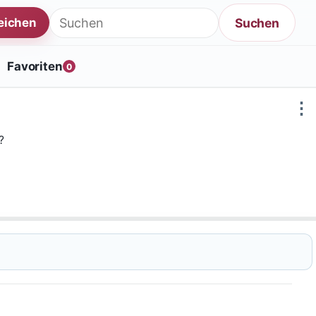
Suche nach:
Suchen
reichen
Favoriten
0
⋮
?