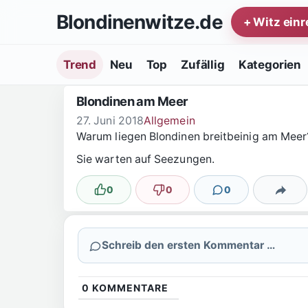
Zum Inhalt springen
Blondinenwitze.de
+ Witz ein
Trend
Neu
Top
Zufällig
Kategorien
Blondinen am Meer
27. Juni 2018
Allgemein
Warum liegen Blondinen breitbeinig am Meer
Sie warten auf Seezungen.
0
0
0
Lustig
Nicht lustig
Kommentare
Teilen
Schreib den ersten Kommentar …
0
KOMMENTARE