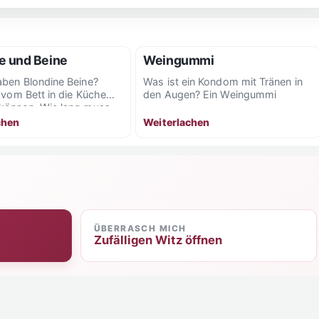
e und Beine
Weingummi
ben Blondine Beine?
Was ist ein Kondom mit Tränen in
 vom Bett in die Küche
den Augen? Ein Weingummi
önnen. Wie lang muss
te...
chen
Weiterlachen
ÜBERRASCH MICH
Zufälligen Witz öffnen