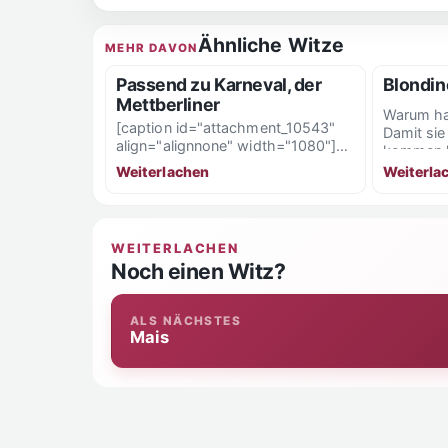
Ähnliche Witze
MEHR DAVON
Passend zu Karneval, der
Blondin
Mettberliner
Warum ha
[caption id="attachment_10543"
Damit sie
align="alignnone" width="1080"]
kommen k
Passend zu Karneval, der
die Fußket
Weiterla
Weiterlachen
Mettberliner[/caption]
WEITERLACHEN
Noch einen Witz?
ALS NÄCHSTES
Mais