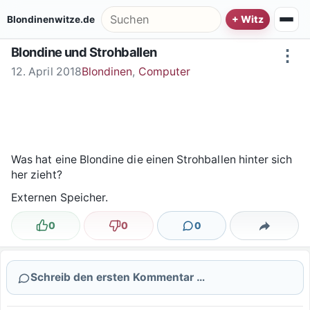
Zum Inhalt springen
Suche nach:
Blondinenwitze.de
Blondine und Strohballen
⋮
12. April 2018
Blondinen
,
Computer
Was hat eine Blondine die einen Strohballen hinter sich
her zieht?
Externen Speicher.
0
0
0
Lustig
Nicht lustig
Kommentare
Teilen
Schreib den ersten Kommentar …