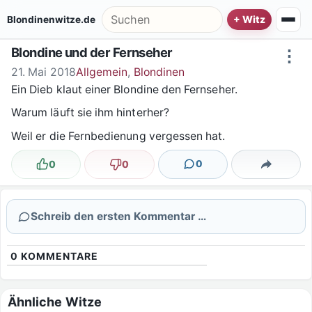
Zum Inhalt springen
Suche nach:
Blondinenwitze.de
Blondine und der Fernseher
⋮
21. Mai 2018
Allgemein
,
Blondinen
Ein Dieb klaut einer Blondine den Fernseher.
Warum läuft sie ihm hinterher?
Weil er die Fernbedienung vergessen hat.
0
0
0
Lustig
Nicht lustig
Kommentare
Teilen
Schreib den ersten Kommentar …
0
KOMMENTARE
Ähnliche Witze