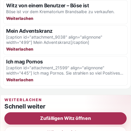
Witz von einem Benutzer – Böse ist
Böse ist vor dem Krematorium Brandsalbe zu verkaufen.
Weiterlachen
Mein Adventskranz
[caption id="attachment_9038" align="alignnone"
width="499"] Mein Adventskranz[/caption]
Weiterlachen
Ich mag Pornos
[caption id="attachment_21599" align="alignnone"
width="445"] Ich mag Pornos. Sie strahlen so viel Positives
aus. Keine Schießereien, keine Terroristen, keine...
Weiterlachen
WEITERLACHEN
Schnell weiter
Zufälligen Witz öffnen