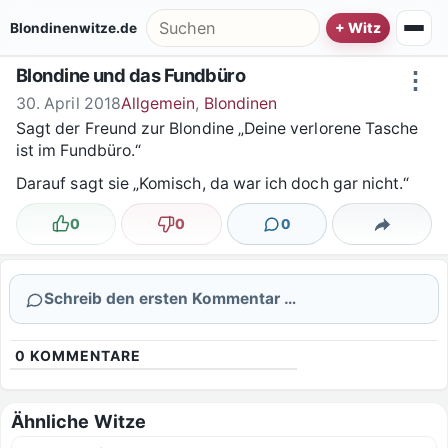
Zum Inhalt springen
Suche nach:
Blondinenwitze.de
Blondine und das Fundbüro
⋮
30. April 2018
Allgemein
,
Blondinen
Sagt der Freund zur Blondine „Deine verlorene Tasche
ist im Fundbüro.“
Darauf sagt sie „Komisch, da war ich doch gar nicht.“
0
0
0
Lustig
Nicht lustig
Kommentare
Teilen
Schreib den ersten Kommentar …
0
KOMMENTARE
Ähnliche Witze