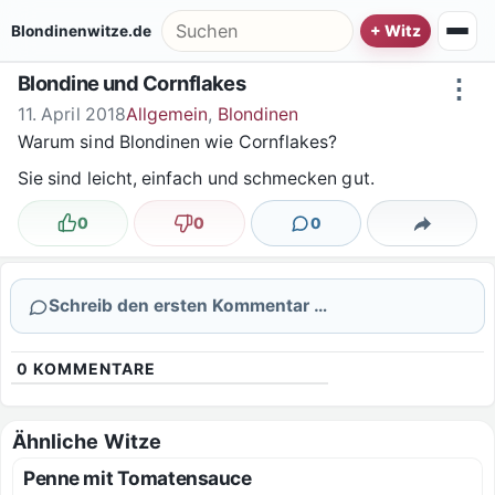
Zum Inhalt springen
Suche nach:
Blondinenwitze.de
Blondine und Cornflakes
⋮
11. April 2018
Allgemein
,
Blondinen
Warum sind Blondinen wie Cornflakes?
Sie sind leicht, einfach und schmecken gut.
0
0
0
Lustig
Nicht lustig
Kommentare
Teilen
Schreib den ersten Kommentar …
0
KOMMENTARE
Ähnliche Witze
Penne mit Tomatensauce