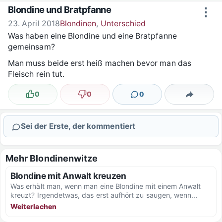
Zum Inhalt springen
Blondine und Bratpfanne
⋮
23. April 2018
Blondinen
,
Unterschied
Was haben eine Blondine und eine Bratpfanne
gemeinsam?
Man muss beide erst heiß machen bevor man das
Fleisch rein tut.
0
0
0
Lustig
Nicht lustig
Kommentare
Teilen
Sei der Erste, der kommentiert
Mehr Blondinenwitze
Blondine mit Anwalt kreuzen
Was erhält man, wenn man eine Blondine mit einem Anwalt
kreuzt? Irgendetwas, das erst aufhört zu saugen, wenn...
Weiterlachen