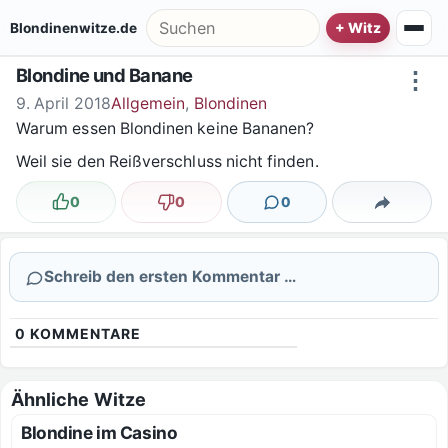
Zum Inhalt springen
Suche nach:
Blondinenwitze.de
Blondine und Banane
⋮
9. April 2018
Allgemein
,
Blondinen
Warum essen Blondinen keine Bananen?
Weil sie den Reißverschluss nicht finden.
0
0
0
Lustig
Nicht lustig
Kommentare
Teilen
Schreib den ersten Kommentar …
0
KOMMENTARE
Ähnliche Witze
Blondine im Casino