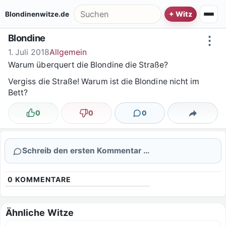
Zum Inhalt springen
Suche nach:
Blondinenwitze.de
Blondine
⋮
1. Juli 2018
Allgemein
Warum überquert die Blondine die Straße?
Vergiss die Straße! Warum ist die Blondine nicht im
Bett?
0
0
0
Lustig
Nicht lustig
Kommentare
Teilen
Schreib den ersten Kommentar …
0
KOMMENTARE
Ähnliche Witze