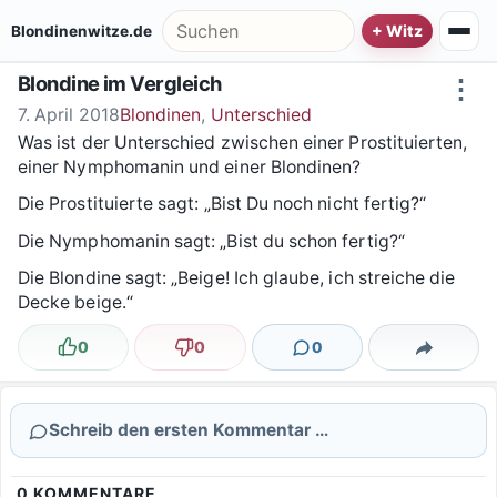
Zum Inhalt springen
Suche nach:
Blondinenwitze.de
Blondine im Vergleich
⋮
7. April 2018
Blondinen
,
Unterschied
Was ist der Unterschied zwischen einer Prostituierten,
einer Nymphomanin und einer Blondinen?
Die Prostituierte sagt: „Bist Du noch nicht fertig?“
Die Nymphomanin sagt: „Bist du schon fertig?“
Die Blondine sagt: „Beige! Ich glaube, ich streiche die
Decke beige.“
0
0
0
Lustig
Nicht lustig
Kommentare
Teilen
Schreib den ersten Kommentar …
0
KOMMENTARE