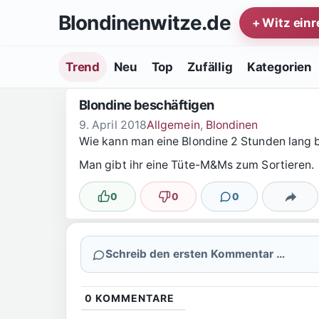
Zum Inhalt springen
Blondinenwitze.de
+ Witz ein
Trend
Neu
Top
Zufällig
Kategorien
Blondine beschäftigen
9. April 2018
Allgemein
,
Blondinen
Wie kann man eine Blondine 2 Stunden lang 
Man gibt ihr eine Tüte-M&Ms zum Sortieren.
0
0
0
Lustig
Nicht lustig
Kommentare
Teilen
Schreib den ersten Kommentar …
0
KOMMENTARE