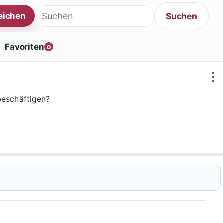
Suche nach:
Suchen
reichen
Favoriten
0
⋮
beschäftigen?