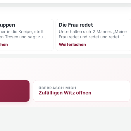
ruppen
Die Frau redet
r in die Kneipe, stellt
Unterhalten sich 2 Männer. „Meine
en Tresen und sagt zu
Frau redet und redet und redet…“
 auf der linken...
„Worüber denn?“ „Das sagt sie
chen
Weiterlachen
nicht!“
ÜBERRASCH MICH
Zufälligen Witz öffnen