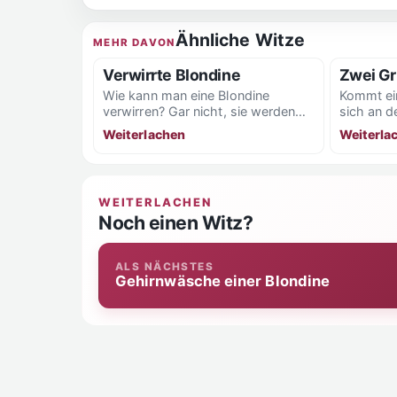
Ähnliche Witze
MEHR DAVON
Verwirrte Blondine
Zwei G
Wie kann man eine Blondine
Kommt eine
verwirren? Gar nicht, sie werden
sich an d
schon so geboren.
den Leuten
Weiterlachen
Weiterla
WEITERLACHEN
Noch einen Witz?
ALS NÄCHSTES
Gehirnwäsche einer Blondine