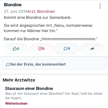
Zum Inhalt springen
Blondine
⋮
27. Juni 2018
Arzt
,
Blondinen
Kommt eine Blondine zur Samenbank.
Sie wird angesprochen mit „Nanu, normalerweise
kommen nur Männer hier hin.“
Darauf die Blondine „Hmmmmmmmmmmmmmmm.“
0
0
0
Lustig
Nicht lustig
Kommentare
Teilen
Sei der Erste, der kommentiert
Mehr Arztwitze
Stauraum einer Blondine
Was ist der Stauraum einer Blondine? Der Kopf, hohl bis hinter
die Augen.
Weiterlachen