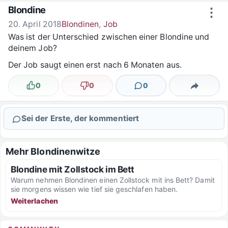
Zum Inhalt springen
Blondine
⋮
20. April 2018
Blondinen
,
Job
Was ist der Unterschied zwischen einer Blondine und
deinem Job?
Der Job saugt einen erst nach 6 Monaten aus.
0
0
0
Lustig
Nicht lustig
Kommentare
Teilen
Sei der Erste, der kommentiert
Mehr Blondinenwitze
Blondine mit Zollstock im Bett
Warum nehmen Blondinen einen Zollstock mit ins Bett? Damit
sie morgens wissen wie tief sie geschlafen haben.
Weiterlachen