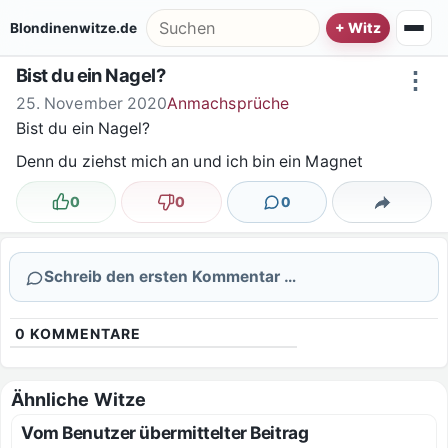
Zum Inhalt springen
Suche nach:
Blondinenwitze.de
Bist du ein Nagel?
⋮
25. November 2020
Anmachsprüche
Bist du ein Nagel?
Denn du ziehst mich an und ich bin ein Magnet
0
0
0
Lustig
Nicht lustig
Kommentare
Teilen
Schreib den ersten Kommentar …
0
KOMMENTARE
Ähnliche Witze
Vom Benutzer übermittelter Beitrag