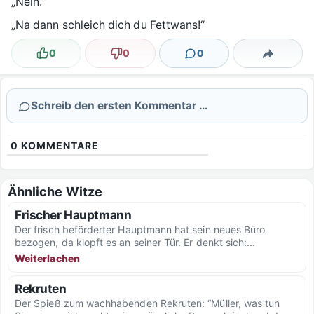
„Nein.“
„Na dann schleich dich du Fettwans!“
0
0
0
Lustig
Nicht lustig
Kommentare
Teilen
Schreib den ersten Kommentar …
0
KOMMENTARE
Ähnliche Witze
Frischer Hauptmann
Der frisch beförderter Hauptmann hat sein neues Büro
bezogen, da klopft es an seiner Tür. Er denkt sich:...
Weiterlachen
Rekruten
Der Spieß zum wachhabenden Rekruten: “Müller, was tun