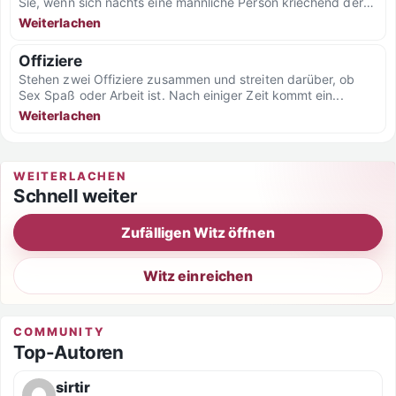
Sie, wenn sich nachts eine männliche Person kriechend der
Kaserne...
Weiterlachen
Offiziere
Stehen zwei Offiziere zusammen und streiten darüber, ob
Sex Spaß oder Arbeit ist. Nach einiger Zeit kommt ein...
Weiterlachen
WEITERLACHEN
Schnell weiter
Zufälligen Witz öffnen
Witz einreichen
COMMUNITY
Top-Autoren
sirtir