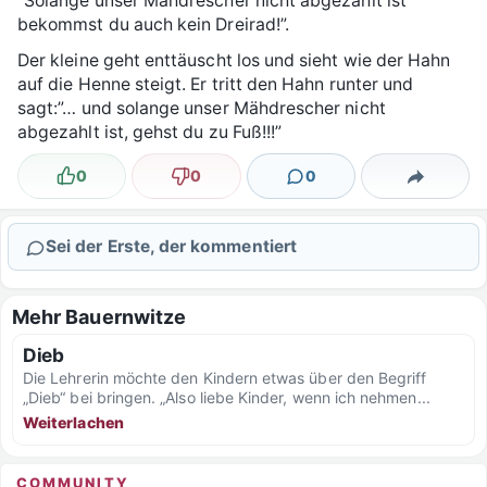
“Solange unser Mähdrescher nicht abgezahlt ist
bekommst du auch kein Dreirad!”.
Der kleine geht enttäuscht los und sieht wie der Hahn
auf die Henne steigt. Er tritt den Hahn runter und
sagt:”… und solange unser Mähdrescher nicht
abgezahlt ist, gehst du zu Fuß!!!”
0
0
0
Lustig
Nicht lustig
Kommentare
Teilen
Sei der Erste, der kommentiert
Mehr Bauernwitze
Dieb
Die Lehrerin möchte den Kindern etwas über den Begriff
„Dieb“ bei bringen. „Also liebe Kinder, wenn ich nehmen...
Weiterlachen
COMMUNITY