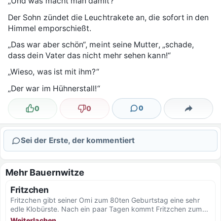
„Und was macht man damit?“
Der Sohn zündet die Leuchtrakete an, die sofort in den
Himmel emporschießt.
„Das war aber schön“, meint seine Mutter, „schade,
dass dein Vater das nicht mehr sehen kann!“
„Wieso, was ist mit ihm?“
„Der war im Hühnerstall!“
0
0
0
Lustig
Nicht lustig
Kommentare
Teilen
Sei der Erste, der kommentiert
Mehr Bauernwitze
Fritzchen
Fritzchen gibt seiner Omi zum 80ten Geburtstag eine sehr
edle Klobürste. Nach ein paar Tagen kommt Fritzchen zum...
Weiterlachen