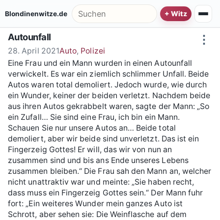
Zum Inhalt springen
Suche nach:
Blondinenwitze.de
Autounfall
⋮
28. April 2021
Auto
,
Polizei
Eine Frau und ein Mann wurden in einen Autounfall
verwickelt. Es war ein ziemlich schlimmer Unfall. Beide
Autos waren total demoliert. Jedoch wurde, wie durch
ein Wunder, keiner der beiden verletzt. Nachdem beide
aus ihren Autos gekrabbelt waren, sagte der Mann: „So
ein Zufall… Sie sind eine Frau, ich bin ein Mann.
Schauen Sie nur unsere Autos an… Beide total
demoliert, aber wir beide sind unverletzt. Das ist ein
Fingerzeig Gottes! Er will, das wir von nun an
zusammen sind und bis ans Ende unseres Lebens
zusammen bleiben.“ Die Frau sah den Mann an, welcher
nicht unattraktiv war und meinte: „Sie haben recht,
dass muss ein Fingerzeig Gottes sein.“ Der Mann fuhr
fort: „Ein weiteres Wunder mein ganzes Auto ist
Schrott, aber sehen sie: Die Weinflasche auf dem