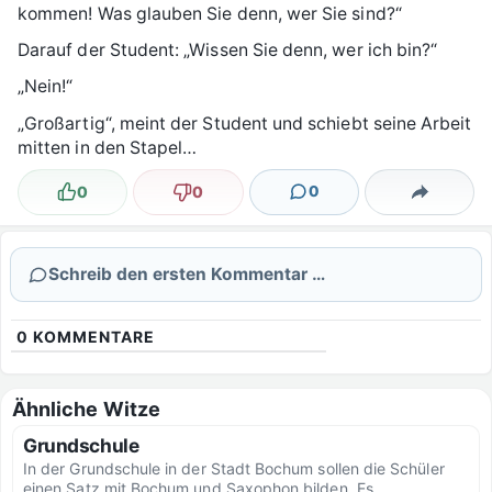
kommen! Was glauben Sie denn, wer Sie sind?“
Darauf der Student: „Wissen Sie denn, wer ich bin?“
„Nein!“
„Großartig“, meint der Student und schiebt seine Arbeit
mitten in den Stapel…
0
0
0
Lustig
Nicht lustig
Kommentare
Teilen
Schreib den ersten Kommentar …
0
KOMMENTARE
Ähnliche Witze
Grundschule
In der Grundschule in der Stadt Bochum sollen die Schüler
einen Satz mit Bochum und Saxophon bilden. Es...