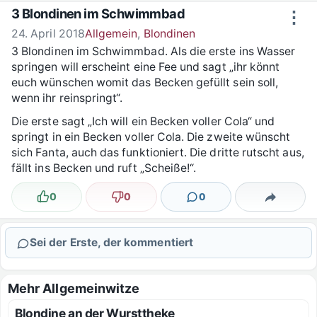
Zum Inhalt springen
3 Blondinen im Schwimmbad
⋮
24. April 2018
Allgemein
,
Blondinen
3 Blondinen im Schwimmbad. Als die erste ins Wasser
springen will erscheint eine Fee und sagt „ihr könnt
euch wünschen womit das Becken gefüllt sein soll,
wenn ihr reinspringt“.
Die erste sagt „Ich will ein Becken voller Cola“ und
springt in ein Becken voller Cola. Die zweite wünscht
sich Fanta, auch das funktioniert. Die dritte rutscht aus,
fällt ins Becken und ruft „Scheiße!“.
0
0
0
Lustig
Nicht lustig
Kommentare
Teilen
Sei der Erste, der kommentiert
Mehr Allgemeinwitze
Blondine an der Wursttheke