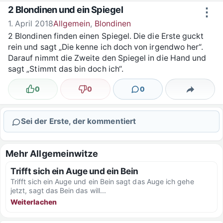
Zum Inhalt springen
2 Blondinen und ein Spiegel
⋮
1. April 2018
Allgemein
,
Blondinen
2 Blondinen finden einen Spiegel. Die die Erste guckt
rein und sagt „Die kenne ich doch von irgendwo her“.
Darauf nimmt die Zweite den Spiegel in die Hand und
sagt „Stimmt das bin doch ich“.
0
0
0
Lustig
Nicht lustig
Kommentare
Teilen
Sei der Erste, der kommentiert
Mehr Allgemeinwitze
Trifft sich ein Auge und ein Bein
Trifft sich ein Auge und ein Bein sagt das Auge ich gehe
jetzt, sagt das Bein das will...
Weiterlachen