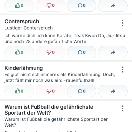
0
0
0
Lustig
Nicht lustig
Kommentare
Teilen
Conterspruch
⋮
Lustiger Conterspruch
Ich warne dich, ich kann Karate, Teak Kwon Do, Jiu-Jitsu
und noch 28 andere gefährliche Worte
0
0
0
Lustig
Nicht lustig
Kommentare
Teilen
Kinderlähmung
⋮
Es gibt nicht schlimmeres als Kinderlähmung. Doch,
jetzt fällt mir noch was ein: Frauenfußball!
0
0
0
Lustig
Nicht lustig
Kommentare
Teilen
Warum ist Fußball die gefährlichste
⋮
Sportart der Welt?
Warum ist Fußball die gefährlichste Sportart der
Welt?