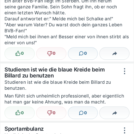
Ein alter BVB-Fan liegt im Sterben. Um ihn herum
seine ganze Familie. Sein Sohn fragt ihn, ob er noch
einen letzten Wunsch hätte.
Darauf antwortet er:" Melde mich bei Schalke an!"
"Aber warum Vater? Du warst doch dein ganzes Leben
BVB-Fan!"
"Meld mich bei ihnen an! Besser einer von ihnen stirbt als
einer von uns!"
0
0
0
Lustig
Nicht lustig
Kommentare
Teilen
Studieren ist wie die blaue Kreide beim
⋮
Billard zu benutzen
Studieren ist wie die blaue Kreide beim Billard zu
benutzen.
Man fühlt sich unheimlich professionell, aber eigentlich
hat man gar keine Ahnung, was man da macht.
0
0
0
Lustig
Nicht lustig
Kommentare
Teilen
Sportambulanz
⋮