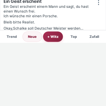
Ein Geist erscheint
⋮
Ein Geist erscheint einem Mann und sagt, du hast
einen Wunsch frei.
Ich wünsche mir einen Porsche.
Bleib bitte Realist.
Okay,Schalke soll Deutscher Meister werden…
Welche Farbe soll der Porsche haben?
Trend
Neue
+ Witz
Top
Zufall
0
0
0
Lustig
Nicht lustig
Kommentare
Teilen
Sportmoderation
⋮
0
0
0
Lustig
Nicht lustig
Kommentare
Teilen
Sportreporter
⋮
Fragt ein Sportreporter den Fussballer:
“Und was empfinden Sie, wenn Ihre Mannschaft
gewinnt?” 
Antwortet der Stürmer:
“Kann ich Ihnen leider nicht sagen, ich bin erst zwei
Jahre bei diesem Verein.”