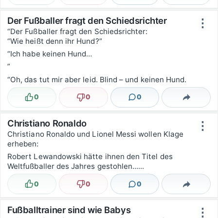
Der Fußballer fragt den Schiedsrichter
⋮
“Der Fußballer fragt den Schiedsrichter:
“Wie heißt denn ihr Hund?”
“Ich habe keinen Hund…
”
“Oh, das tut mir aber leid. Blind – und keinen Hund.
0
0
0
Lustig
Nicht lustig
Kommentare
Teilen
Christiano Ronaldo
⋮
Christiano Ronaldo und Lionel Messi wollen Klage
erheben:
Robert Lewandowski hätte ihnen den Titel des
Weltfußballer des Jahres gestohlen......
0
0
0
Lustig
Nicht lustig
Kommentare
Teilen
Fußballtrainer sind wie Babys
⋮