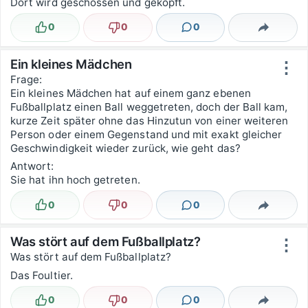
Dort wird geschossen und geköpft.
0
0
0
Lustig
Nicht lustig
Kommentare
Teilen
Ein kleines Mädchen
⋮
Frage:
Ein kleines Mädchen hat auf einem ganz ebenen
Fußballplatz einen Ball weggetreten, doch der Ball kam,
kurze Zeit später ohne das Hinzutun von einer weiteren
Person oder einem Gegenstand und mit exakt gleicher
Geschwindigkeit wieder zurück, wie geht das?
Antwort:
Sie hat ihn hoch getreten.
0
0
0
Lustig
Nicht lustig
Kommentare
Teilen
Was stört auf dem Fußballplatz?
⋮
Was stört auf dem Fußballplatz?
Das Foultier.
0
0
0
Lustig
Nicht lustig
Kommentare
Teilen