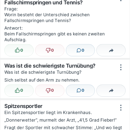
Fallschirmspringen und Tennis?
Frage:
Worin besteht der Unterschied zwischen
Fallschirmspringen und Tennis?
Antwort:
Beim Fallschirmspringen gibt es keinen zweiten
Aufschlag.
0
0
0
Lustig
Nicht lustig
Kommentare
Teilen
Was ist die schwierigste Turnübung?
⋮
Was ist die schwierigste Turnübung?
Sich selbst auf den Arm zu nehmen.
0
0
0
Lustig
Nicht lustig
Kommentare
Teilen
Spitzensportler
⋮
Ein Spitzensportler liegt im Krankenhaus.
„Donnerwetter“, murmelt der Arzt, „41,5 Grad Fieber!“
Fragt der Sportler mit schwacher Stimme: „Und wo liegt