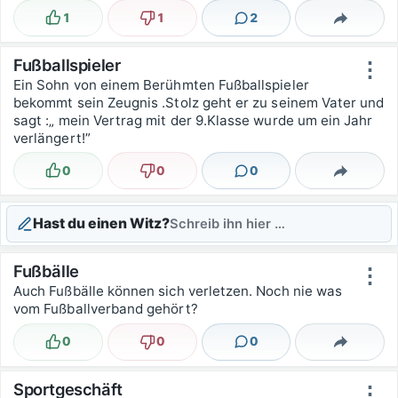
1
1
2
Lustig
Nicht lustig
Kommentare
Teilen
Fußballspieler
⋮
Ein Sohn von einem Berühmten Fußballspieler
bekommt sein Zeugnis .Stolz geht er zu seinem Vater und
sagt :„ mein Vertrag mit der 9.Klasse wurde um ein Jahr
verlängert!”
0
0
0
Lustig
Nicht lustig
Kommentare
Teilen
Hast du einen Witz?
Schreib ihn hier …
Fußbälle
⋮
Auch Fußbälle können sich verletzen. Noch nie was
vom Fußballverband gehört?
0
0
0
Lustig
Nicht lustig
Kommentare
Teilen
Sportgeschäft
⋮