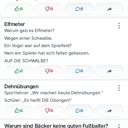
0
0
0
Lustig
Nicht lustig
Kommentare
Teilen
Elfmeter
⋮
Warum gab es Elfmeter?
Wegen einer Schwalbe.
Ein Vogel war auf dem Spielfeld?
Nein ein Spieler hat sich fallen gellassen.
AUF DIE SCHWALBE?
0
0
0
Lustig
Nicht lustig
Kommentare
Teilen
Dehnübungen
⋮
Sportlehrer: „Wir machen heute Dehnübungen.“
Schüler: „Es heißt DIE Übungen!“
0
0
0
Lustig
Nicht lustig
Kommentare
Teilen
Warum sind Bäcker keine guten Fußballer?
⋮