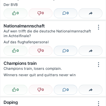
Der BVB
0
0
0
Lustig
Nicht lustig
Kommentare
Teilen
Nationalmannschaft
⋮
Auf wen trifft die die deutsche Nationalmannschaft
im Achtelfinale?
Auf das flughafenpersonal
0
0
0
Lustig
Nicht lustig
Kommentare
Teilen
Champions train
⋮
Champions train, losers complain.
Winners never quit and quitters never win
0
0
0
Lustig
Nicht lustig
Kommentare
Teilen
Doping
⋮