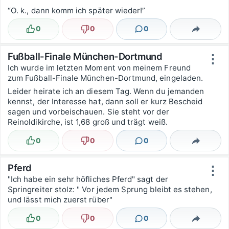
“O. k., dann komm ich später wieder!”
0
0
0
Lustig
Nicht lustig
Kommentare
Teilen
Fußball-Finale München-Dortmund
⋮
Ich wurde im letzten Moment von meinem Freund
zum Fußball-Finale München-Dortmund, eingeladen.
Leider heirate ich an diesem Tag. Wenn du jemanden
kennst, der Interesse hat, dann soll er kurz Bescheid
sagen und vorbeischauen. Sie steht vor der
Reinoldikirche, ist 1,68 groß und trägt weiß.
0
0
0
Lustig
Nicht lustig
Kommentare
Teilen
Pferd
⋮
"Ich habe ein sehr höfliches Pferd" sagt der
Springreiter stolz: " Vor jedem Sprung bleibt es stehen,
und lässt mich zuerst rüber"
0
0
0
Lustig
Nicht lustig
Kommentare
Teilen