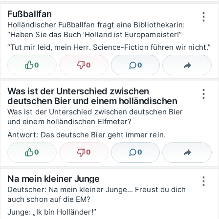
Fußballfan
⋮
Holländischer Fußballfan fragt eine Bibliothekarin:
“Haben Sie das Buch ‘Holland ist Europameister!”
“Tut mir leid, mein Herr. Science-Fiction führen wir nicht.”
0
0
0
Lustig
Nicht lustig
Kommentare
Teilen
Was ist der Unterschied zwischen
⋮
deutschen Bier und einem holländischen
Elfmeter?
Was ist der Unterschied zwischen deutschen Bier
und einem holländischen Elfmeter?
Antwort: Das deutsche Bier geht immer rein.
0
0
0
Lustig
Nicht lustig
Kommentare
Teilen
Na mein kleiner Junge
⋮
Deutscher: Na mein kleiner Junge... Freust du dich
auch schon auf die EM?
Junge: „Ik bin Holländer!”