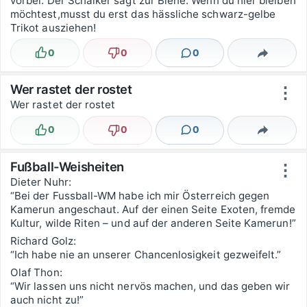
vorbei. Der Schalker sagt zur Biene: Wenn du hier bleiben
möchtest,musst du erst das hässliche schwarz-gelbe
Trikot ausziehen!
0
0
0
Lustig
Nicht lustig
Kommentare
Teilen
Wer rastet der rostet
⋮
Wer rastet der rostet
0
0
0
Lustig
Nicht lustig
Kommentare
Teilen
Fußball-Weisheiten
⋮
Dieter Nuhr:
“Bei der Fussball-WM habe ich mir Österreich gegen
Kamerun angeschaut. Auf der einen Seite Exoten, fremde
Kultur, wilde Riten – und auf der anderen Seite Kamerun!”
Richard Golz:
“Ich habe nie an unserer Chancenlosigkeit gezweifelt.”
Olaf Thon:
“Wir lassen uns nicht nervös machen, und das geben wir
auch nicht zu!”