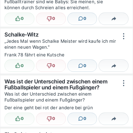
Fußballtrainer sind wie Babys: Sie meinen, sie
können durch Schreien alles erreichen!.
0
0
0
Lustig
Nicht lustig
Kommentare
Teilen
Schalke-Witz
⋮
„Jedes Mal wenn Schalke Meister wird kaufe ich mir
einen neuen Wagen."
Frank 78 fährt eine Kutsche
0
0
0
Lustig
Nicht lustig
Kommentare
Teilen
Was ist der Unterschied zwischen einem
⋮
Fußballspieler und einem Fußgänger?
Was ist der Unterschied zwischen einem
Fußballspieler und einem Fußgänger?
Der eine geht bei rot der andere bei grün
0
0
0
Lustig
Nicht lustig
Kommentare
Teilen