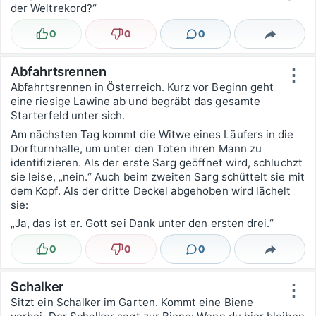
der Weltrekord?“
0
0
0
Lustig
Nicht lustig
Kommentare
Teilen
Abfahrtsrennen
⋮
Abfahrtsrennen in Österreich. Kurz vor Beginn geht
eine riesige Lawine ab und begräbt das gesamte
Starterfeld unter sich.
Am nächsten Tag kommt die Witwe eines Läufers in die
Dorfturnhalle, um unter den Toten ihren Mann zu
identifizieren. Als der erste Sarg geöffnet wird, schluchzt
sie leise, „nein.“ Auch beim zweiten Sarg schüttelt sie mit
dem Kopf. Als der dritte Deckel abgehoben wird lächelt
sie:
„Ja, das ist er. Gott sei Dank unter den ersten drei.“
0
0
0
Lustig
Nicht lustig
Kommentare
Teilen
Schalker
⋮
Sitzt ein Schalker im Garten. Kommt eine Biene