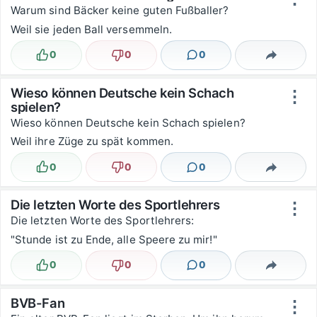
Warum sind Bäcker keine guten Fußballer?
Weil sie jeden Ball versemmeln.
0
0
0
Lustig
Nicht lustig
Kommentare
Teilen
Wieso können Deutsche kein Schach
⋮
spielen?
Wieso können Deutsche kein Schach spielen?
Weil ihre Züge zu spät kommen.
0
0
0
Lustig
Nicht lustig
Kommentare
Teilen
Die letzten Worte des Sportlehrers
⋮
Die letzten Worte des Sportlehrers:
"Stunde ist zu Ende, alle Speere zu mir!"
0
0
0
Lustig
Nicht lustig
Kommentare
Teilen
BVB-Fan
⋮