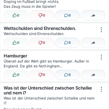
Doping im Fußball bringt nichts.
Das Zeug muss in die Spieler!
0
0
0
Lustig
Nicht lustig
Kommentare
Teilen
Wettschulden sind Ehrenschulden.
⋮
Wettschulden sind Ehrenschulden.
0
0
0
Lustig
Nicht lustig
Kommentare
Teilen
Hamburger
⋮
Überall auf der Welt gibt es Hamburger. Außer in
England. Da gibt es Nottingham...
0
0
0
Lustig
Nicht lustig
Kommentare
Teilen
Was ist der Unterschied zwischen Schalke
⋮
und nem i?
Was ist der Unterschied zwischen Schalke und nem
i?