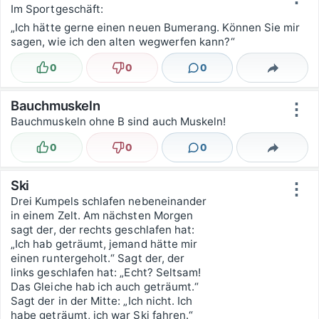
Im Sportgeschäft:
„Ich hätte gerne einen neuen Bumerang. Können Sie mir
sagen, wie ich den alten wegwerfen kann?“
0
0
0
Lustig
Nicht lustig
Kommentare
Teilen
Bauchmuskeln
⋮
Bauchmuskeln ohne B sind auch Muskeln!
0
0
0
Lustig
Nicht lustig
Kommentare
Teilen
Ski
⋮
Drei Kumpels schlafen nebeneinander
in einem Zelt. Am nächsten Morgen
sagt der, der rechts geschlafen hat:
„Ich hab geträumt, jemand hätte mir
einen runtergeholt.“ Sagt der, der
links geschlafen hat: „Echt? Seltsam!
Das Gleiche hab ich auch geträumt.“
Sagt der in der Mitte: „Ich nicht. Ich
habe geträumt, ich war Ski fahren.“