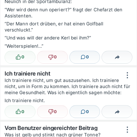
Neulich in der Sportambulanz:
“Wer wird denn nun operiert?” fragt der Chefarzt den
Assistenten.
“Der Mann dort drüben, er hat einen Golfball
verschluckt.”
“Und was will der andere Kerl bei ihm?”
“Weiterspielen!…”
0
0
0
Lustig
Nicht lustig
Kommentare
Teilen
Ich trainiere nicht
⋮
Ich trainiere nicht, um gut auszusehen. Ich trainiere
nicht, um in Form zu kommen. Ich trainiere auch nicht für
meine Gesundheit. Was ich eigentlich sagen möchte:
Ich trainiere nicht.
0
0
0
Lustig
Nicht lustig
Kommentare
Teilen
Vom Benutzer eingereichter Beitrag
⋮
Was ist gelb und stinkt nach grüner Tonne?