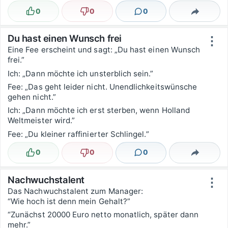
0
0
0
Lustig
Nicht lustig
Kommentare
Teilen
Du hast einen Wunsch frei
⋮
Eine Fee erscheint und sagt: „Du hast einen Wunsch
frei.”
Ich: „Dann möchte ich unsterblich sein.”
Fee: „Das geht leider nicht. Unendlichkeitswünsche
gehen nicht.”
Ich: „Dann möchte ich erst sterben, wenn Holland
Weltmeister wird.”
Fee: „Du kleiner raffinierter Schlingel.”
0
0
0
Lustig
Nicht lustig
Kommentare
Teilen
Nachwuchstalent
⋮
Das Nachwuchstalent zum Manager:
“Wie hoch ist denn mein Gehalt?”
“Zunächst 20000 Euro netto monatlich, später dann
mehr.”