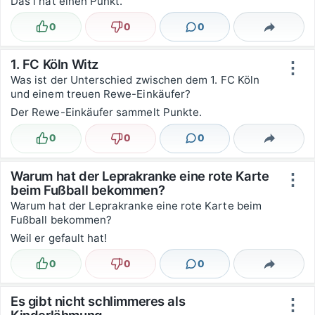
Das i hat einen Punkt.
0
0
0
Lustig
Nicht lustig
Kommentare
Teilen
1. FC Köln Witz
⋮
Was ist der Unterschied zwischen dem 1. FC Köln
und einem treuen Rewe-Einkäufer?
Der Rewe-Einkäufer sammelt Punkte.
0
0
0
Lustig
Nicht lustig
Kommentare
Teilen
Warum hat der Leprakranke eine rote Karte
⋮
beim Fußball bekommen?
Warum hat der Leprakranke eine rote Karte beim
Fußball bekommen?
Weil er gefault hat!
0
0
0
Lustig
Nicht lustig
Kommentare
Teilen
Es gibt nicht schlimmeres als
⋮