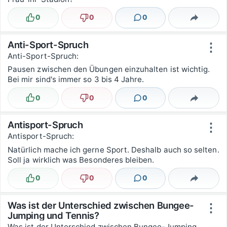
0
0
0
Lustig
Nicht lustig
Kommentare
Teilen
Anti-Sport-Spruch
⋮
Anti-Sport-Spruch:
Pausen zwischen den Übungen einzuhalten ist wichtig.
Bei mir sind's immer so 3 bis 4 Jahre.
0
0
0
Lustig
Nicht lustig
Kommentare
Teilen
Antisport-Spruch
⋮
Antisport-Spruch:
Natürlich mache ich gerne Sport. Deshalb auch so selten.
Soll ja wirklich was Besonderes bleiben.
0
0
0
Lustig
Nicht lustig
Kommentare
Teilen
Was ist der Unterschied zwischen Bungee-
⋮
Jumping und Tennis?
Was ist der Unterschied zwischen Bungee-Jumping