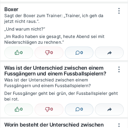
Boxer
⋮
Sagt der Boxer zum Trainer: „Trainer, ich geh da
jetzt nicht raus.“.
„Und warum nicht?“
„Im Radio haben sie gesagt, heute Abend sei mit
Niederschlägen zu rechnen.“
0
0
0
Lustig
Nicht lustig
Kommentare
Teilen
Was ist der Unterschied zwischen einem
⋮
Fussgängern und einem Fussballspielern?
Was ist der Unterschied zwischen einem
Fussgängern und einem Fussballspielern?
Der Fussgänger geht bei grün, der Fussballspieler geht
bei rot.
0
0
0
Lustig
Nicht lustig
Kommentare
Teilen
Worin besteht der Unterschied zwischen
⋮