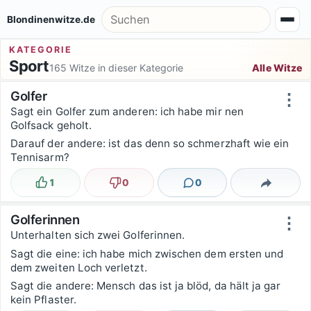
Zum Inhalt springen
Suche nach:
Blondinenwitze.de
KATEGORIE
Sport
165 Witze in dieser Kategorie
Alle Witze
Witzsortierung
Golfer
⋮
Sagt ein Golfer zum anderen: ich habe mir nen
Golfsack geholt.
Darauf der andere: ist das denn so schmerzhaft wie ein
Tennisarm?
1
0
0
Lustig
Nicht lustig
Kommentare
Teilen
Golferinnen
⋮
Unterhalten sich zwei Golferinnen.
Sagt die eine: ich habe mich zwischen dem ersten und
dem zweiten Loch verletzt.
Sagt die andere: Mensch das ist ja blöd, da hält ja gar
kein Pflaster.