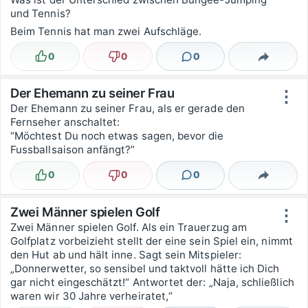
und Tennis?
Beim Tennis hat man zwei Aufschläge.
0
0
0
Lustig
Nicht lustig
Kommentare
Teilen
Der Ehemann zu seiner Frau
⋮
Der Ehemann zu seiner Frau, als er gerade den
Fernseher anschaltet:
“Möchtest Du noch etwas sagen, bevor die
Fussballsaison anfängt?”
0
0
0
Lustig
Nicht lustig
Kommentare
Teilen
Zwei Männer spielen Golf
⋮
Zwei Männer spielen Golf. Als ein Trauerzug am
Golfplatz vorbeizieht stellt der eine sein Spiel ein, nimmt
den Hut ab und hält inne. Sagt sein Mitspieler:
„Donnerwetter, so sensibel und taktvoll hätte ich Dich
gar nicht eingeschätzt!“ Antwortet der: „Naja, schließlich
waren wir 30 Jahre verheiratet,“