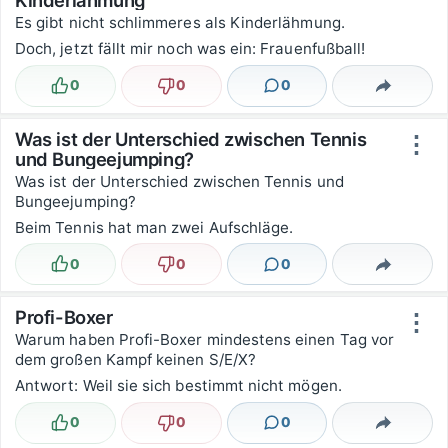
Kinderlähmung
Es gibt nicht schlimmeres als Kinderlähmung.
Doch, jetzt fällt mir noch was ein: Frauenfußball!
0
0
0
Lustig
Nicht lustig
Kommentare
Teilen
Was ist der Unterschied zwischen Tennis
⋮
und Bungeejumping?
Was ist der Unterschied zwischen Tennis und
Bungeejumping?
Beim Tennis hat man zwei Aufschläge.
0
0
0
Lustig
Nicht lustig
Kommentare
Teilen
Profi-Boxer
⋮
Warum haben Profi-Boxer mindestens einen Tag vor
dem großen Kampf keinen S/E/X?
Antwort: Weil sie sich bestimmt nicht mögen.
0
0
0
Lustig
Nicht lustig
Kommentare
Teilen